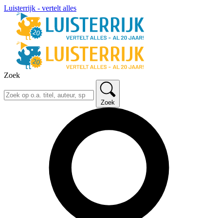
Luisterrijk - vertelt alles
Zoek
Zoek