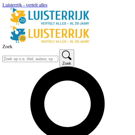
Luisterrijk - vertelt alles
Zoek
Zoek