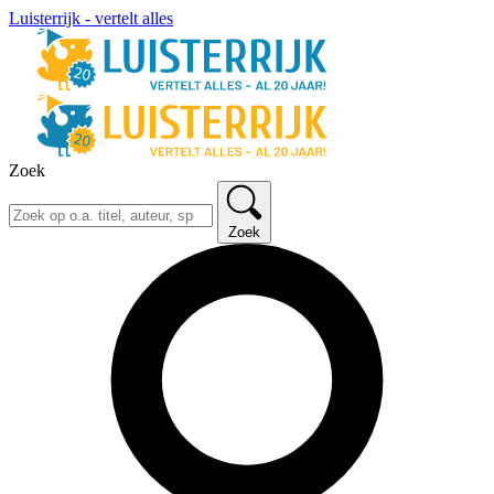
Luisterrijk - vertelt alles
Zoek
Zoek