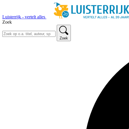
Luisterrijk - vertelt alles
Zoek
Zoek