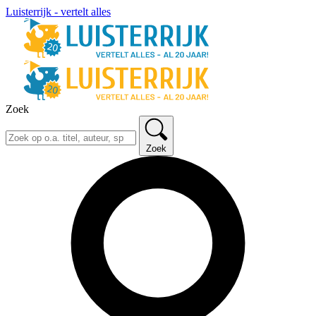
Luisterrijk - vertelt alles
Zoek
Zoek