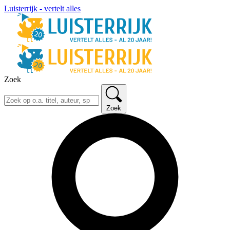
Luisterrijk - vertelt alles
Zoek
Zoek