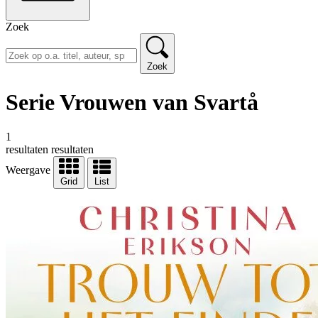
Zoek
Zoek
Serie Vrouwen van Svartå
1
resultaten
resultaten
Weergave
Grid
List