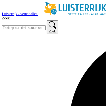
Luisterrijk - vertelt alles
Zoek
Zoek