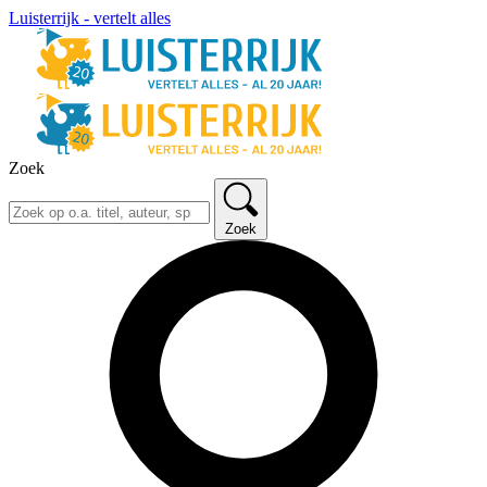
Luisterrijk - vertelt alles
Zoek
Zoek