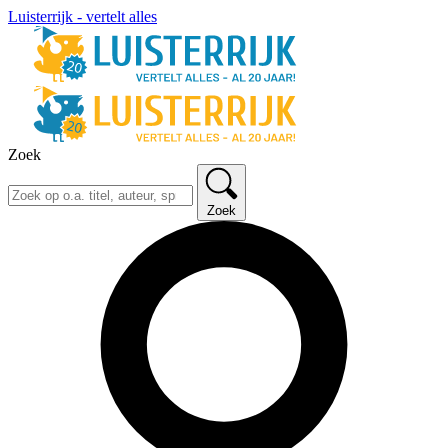
Luisterrijk - vertelt alles
Zoek
Zoek