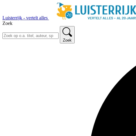
Luisterrijk - vertelt alles
Zoek
Zoek