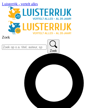
Luisterrijk - vertelt alles
Zoek
Zoek