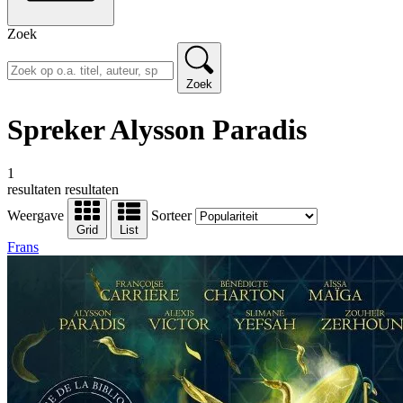
Zoek
Zoek
Spreker Alysson Paradis
1
resultaten
resultaten
Weergave
Sorteer
Grid
List
Frans