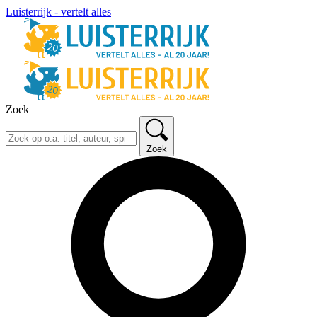
Luisterrijk - vertelt alles
Zoek
Zoek