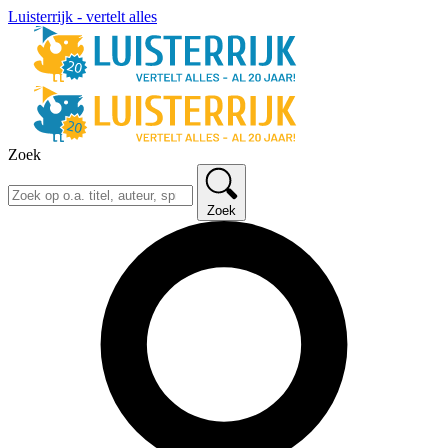
Luisterrijk - vertelt alles
Zoek
Zoek