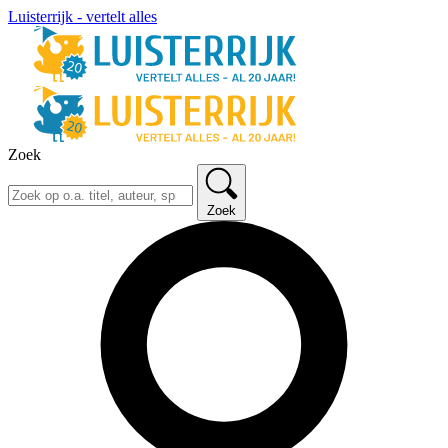
Luisterrijk - vertelt alles
Zoek
Zoek