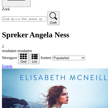
Zoek
Zoek
Spreker Angela Ness
2
resultaten
resultaten
Weergave
Sorteer
Grid
List
Engels