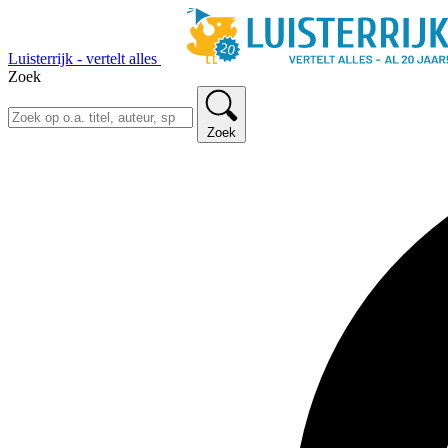
Luisterrijk - vertelt alles
Zoek
Zoek