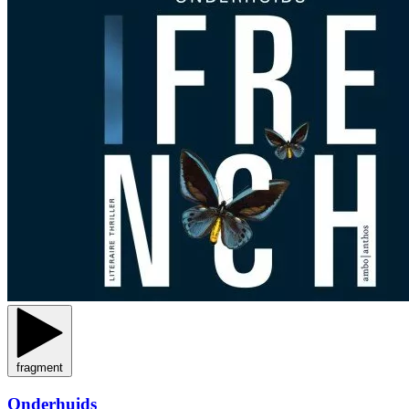
fragment
Onderhuids