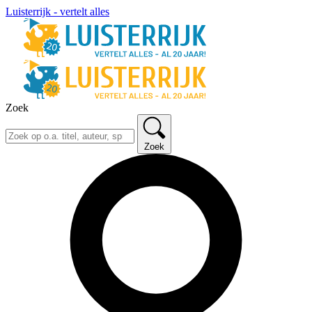
Luisterrijk - vertelt alles
Zoek
Zoek