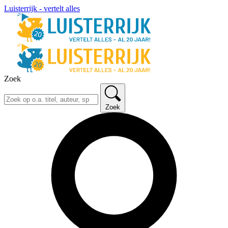
Luisterrijk - vertelt alles
Zoek
Zoek