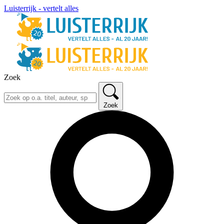
Luisterrijk - vertelt alles
Zoek
Zoek