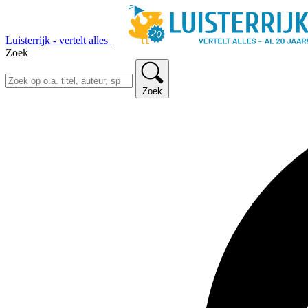
Luisterrijk - vertelt alles
Zoek
Zoek