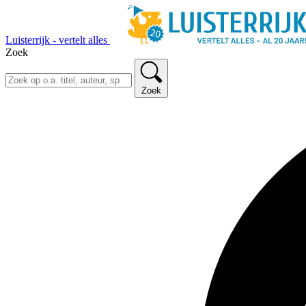
Luisterrijk - vertelt alles
Zoek
Zoek