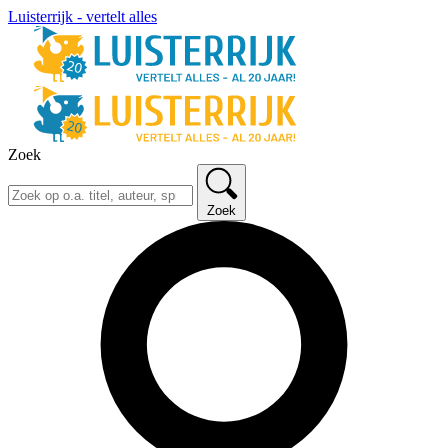
Luisterrijk - vertelt alles
Zoek
Zoek