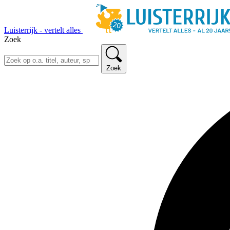
Luisterrijk - vertelt alles
Zoek
Zoek