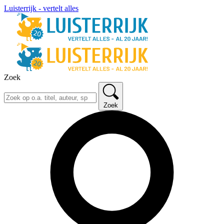
Luisterrijk - vertelt alles
Zoek
Zoek