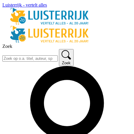
Luisterrijk - vertelt alles
Zoek
Zoek