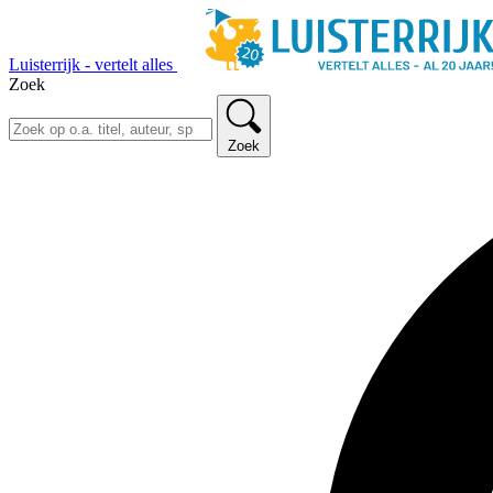
Luisterrijk - vertelt alles
Zoek
Zoek