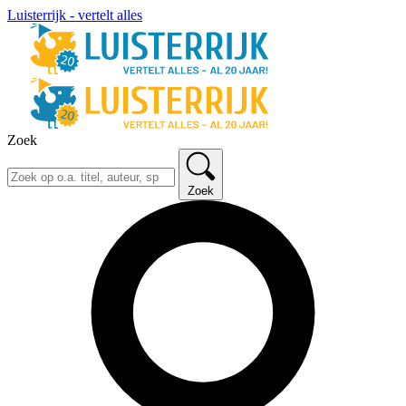
Luisterrijk - vertelt alles
Zoek
Zoek