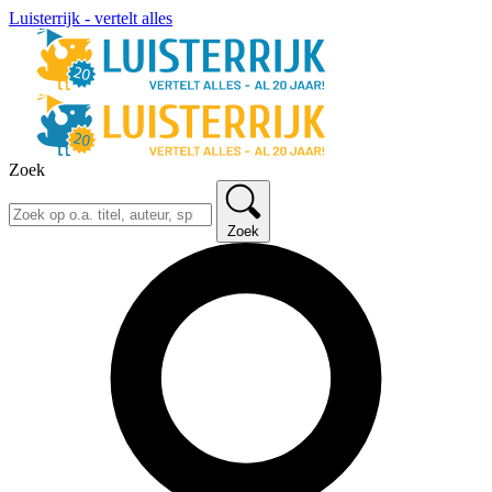
Luisterrijk - vertelt alles
Zoek
Zoek