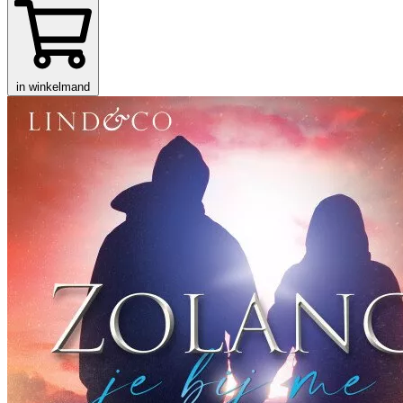
in winkelmand