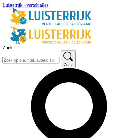
Luisterrijk - vertelt alles
Zoek
Zoek