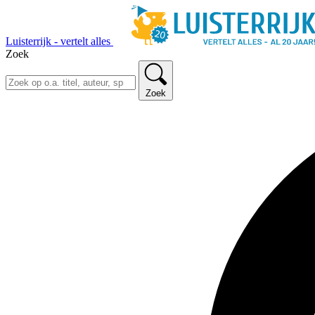
Luisterrijk - vertelt alles
Zoek
Zoek