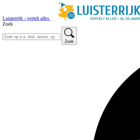
Luisterrijk - vertelt alles
Zoek
Zoek