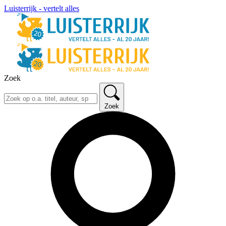
Luisterrijk - vertelt alles
Zoek
Zoek