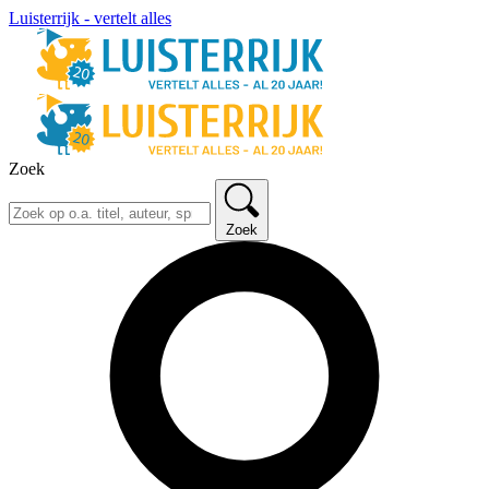
Luisterrijk - vertelt alles
Zoek
Zoek