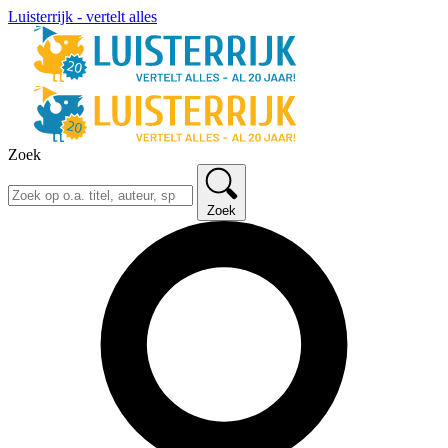
Luisterrijk - vertelt alles
Zoek
Zoek