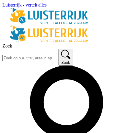
Luisterrijk - vertelt alles
Zoek
Zoek