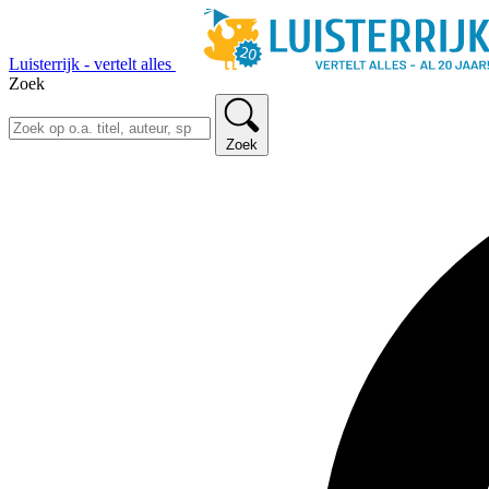
Luisterrijk - vertelt alles
Zoek
Zoek