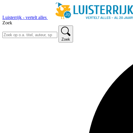
Luisterrijk - vertelt alles
Zoek
Zoek