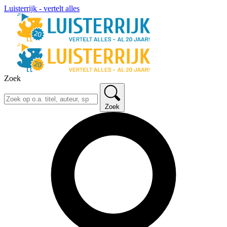
Luisterrijk - vertelt alles
Zoek
Zoek