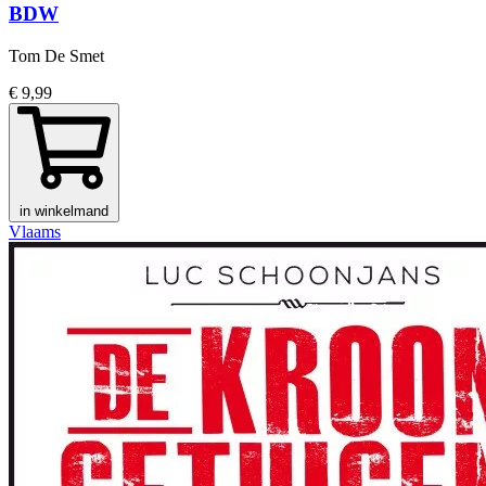
BDW
Tom De Smet
€ 9,99
in winkelmand
Vlaams