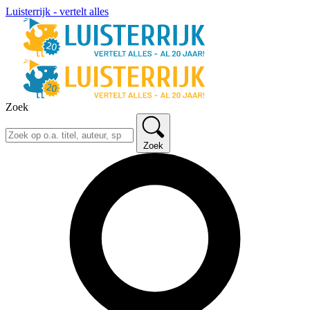
Luisterrijk - vertelt alles
Zoek
Zoek