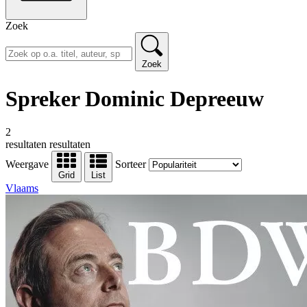
Zoek
Zoek
Spreker Dominic Depreeuw
2
resultaten
resultaten
Weergave
Sorteer
Grid
List
Vlaams