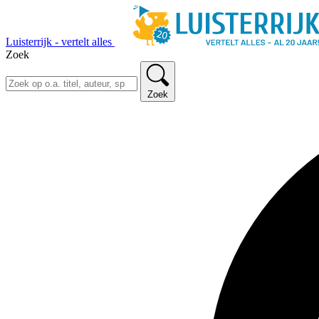
Luisterrijk - vertelt alles
Zoek
Zoek