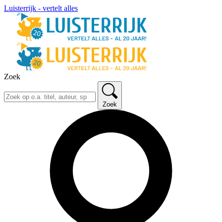
Luisterrijk - vertelt alles
Zoek
Zoek