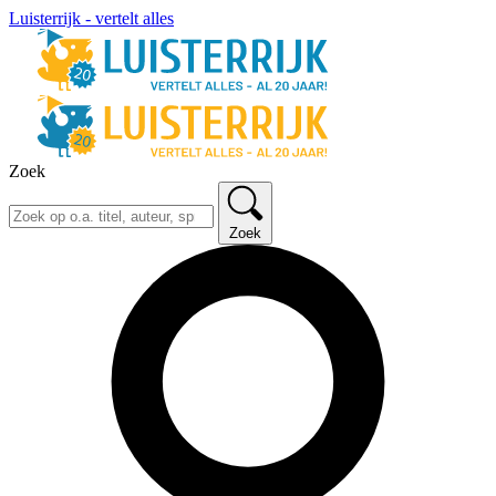
Luisterrijk - vertelt alles
Zoek
Zoek