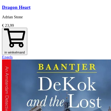
Dragon Heart
Adrian Stone
€ 23,99
in winkelmand
Engels