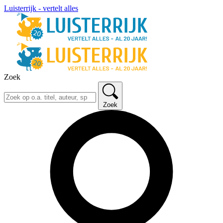
Luisterrijk - vertelt alles
Zoek
Zoek