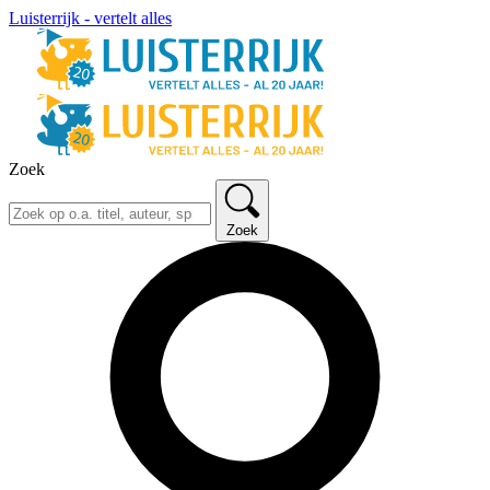
Luisterrijk - vertelt alles
Zoek
Zoek