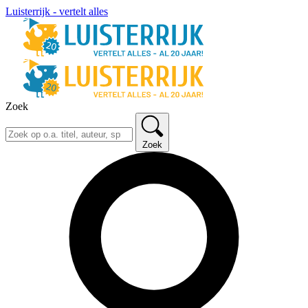
Luisterrijk - vertelt alles
Zoek
Zoek