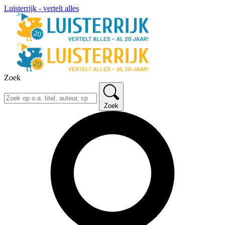
Luisterrijk - vertelt alles
Zoek
Zoek