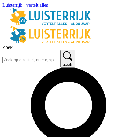
Luisterrijk - vertelt alles
Zoek
Zoek