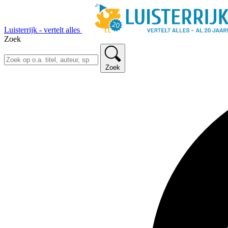
Luisterrijk - vertelt alles
Zoek
Zoek