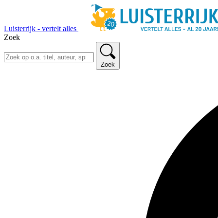
Luisterrijk - vertelt alles
Zoek
Zoek