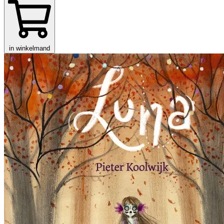
in winkelmand