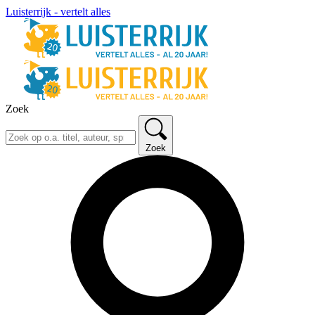
Luisterrijk - vertelt alles
Zoek
Zoek