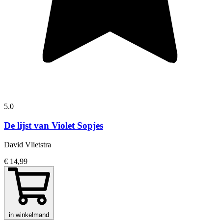
5.0
De lijst van Violet Sopjes
David Vlietstra
€ 14,99
in winkelmand